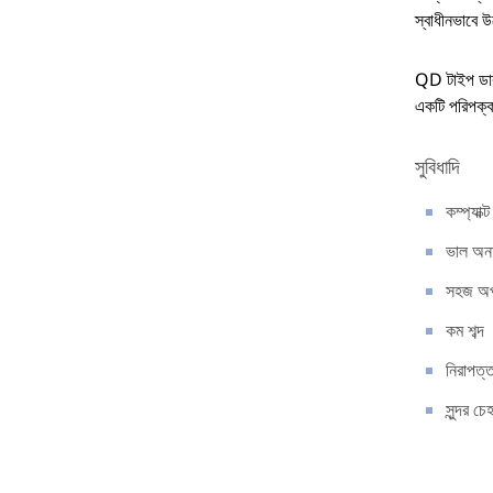
স্বাধীনভাবে উ
QD টাইপ ডাবল
একটি পরিপক্ক 
সুবিধাদি
কম্প্যাক্
ভাল অনম
সহজ অপ
কম শব্দ
নিরাপত্ত
সুন্দর চে