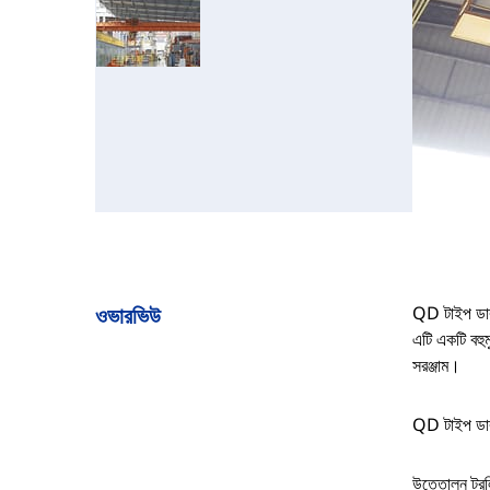
ওভারভিউ
QD টাইপ ডাবল
এটি একটি বহুম
সরঞ্জাম।
QD টাইপ ডাবল
উত্তোলন ট্রলি