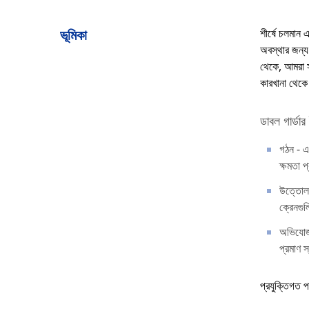
ভূমিকা
শীর্ষে চলমান 
অবস্থার জন্য 
থেকে, আমরা স
কারখানা থেকে
ডাবল গার্ডার
গঠন - এক
ক্ষমতা 
উত্তোলন 
ক্রেনগু
অভিযোজন
প্রমাণ স
প্রযুক্তিগত প