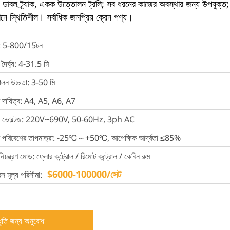
র, ডাবল ট্র্যাক, একক উত্তোলন ট্রলি; সব ধরনের কাজের অবস্থার জন্য উপযুক্ত; 
ে স্থিতিশীল। সর্বাধিক জনপ্রিয় ক্রেন পণ্য।
া: 5-800/15টন
ন দৈর্ঘ্য: 4-31.5 মি
লন উচ্চতা: 3-50 মি
 দায়িত্ব: A4, A5, A6, A7
ড ভোল্টেজ: 220V~690V, 50-60Hz, 3ph AC
 পরিবেশের তাপমাত্রা: -25℃～+50℃, আপেক্ষিক আর্দ্রতা ≤85%
নিয়ন্ত্রণ মোড: ফ্লোর কন্ট্রোল / রিমোট কন্ট্রোল / কেবিন রুম
$6000-100000/সেট
ন্স মূল্য পরিসীমা:
ধৃতি জন্য অনুরোধ