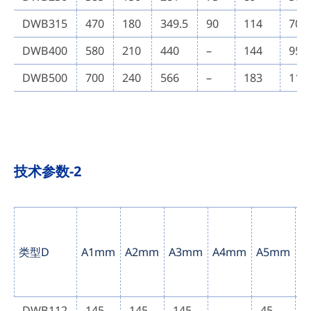
DWB315
470
180
349.5
90
114
70
DWB400
580
210
440
–
144
95
DWB500
700
240
566
–
183
110
技术参数-2
类型D
A1mm
A2mm
A3mm
A4mm
A5mm
D
DWB112
145
145
145
–
45