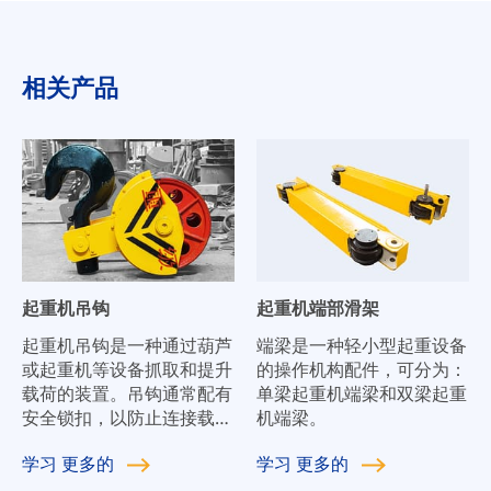
相关产品
起重机吊钩
起重机端部滑架
起重机吊钩是一种通过葫芦
端梁是一种轻小型起重设备
或起重机等设备抓取和提升
的操作机构配件，可分为：
载荷的装置。吊钩通常配有
单梁起重机端梁和双梁起重
安全锁扣，以防止连接载荷
机端梁。
的起重钢丝绳吊索、链条或
学习
更多的
学习
更多的
绳子脱开。