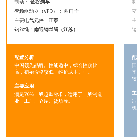
制动：
金谷刹车
变频驱动器（VFD）：
西门子
变
主要电气元件：
正泰
主
钢丝绳：
南通钢丝绳（江苏）
钢
配置分析
配
中国领先品牌。性能适中，综合性价比
国
高，初始价格较低，维护成本适中。
率
较
主要应用
主
满足70%一般起重需求，适用于一般制造
业、工厂、仓库、货场等。
适
机