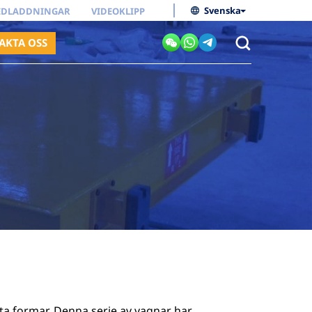
Svenska
EDLADDNINGAR
VIDEOKLIPP
AKTA OSS
ytta formar. Denna serie av vagnar har