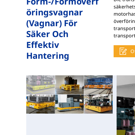
Form-/formöverf
säkerhets
Öringsvagnar
motorhast
(vagnar) För
överförin
transport
Säker Och
transport
Effektiv
O
Hantering