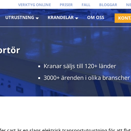
VERKTYG ONLINE
PRISER
FALL
BLOGGAR
N
UTRUSTNING
KRANDELAR
OM OSS
KONT
ortör
Kranar säljs till 120+ länder
3000+ ärenden i olika branscher
fer cart är en slags elektrisk transportutrustning för att fl