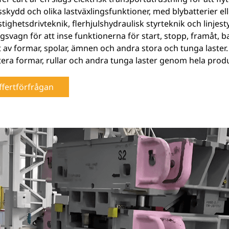
skydd och olika lastväxlingsfunktioner, med blybatterier ell
ighetsdrivteknik, flerhjulshydraulisk styrteknik och linjestyr
gsvagn för att inse funktionerna för start, stopp, framåt, 
 av formar, spolar, ämnen och andra stora och tunga laster. D
era formar, rullar och andra tunga laster genom hela pro
ffertförfrågan