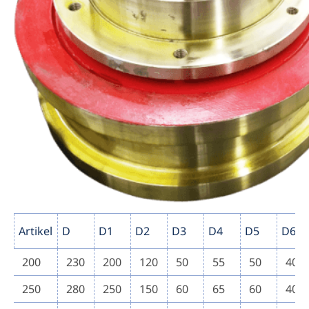
Artikel
D
D1
D2
D3
D4
D5
D6
200
230
200
120
50
55
50
40
250
280
250
150
60
65
60
40