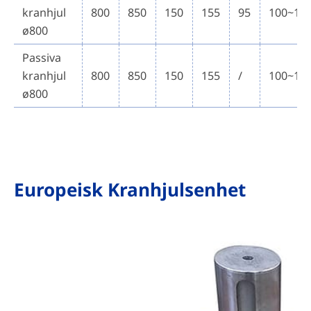
kranhjul
800
850
150
155
95
100~15
ø800
Passiva
kranhjul
800
850
150
155
/
100~15
ø800
Europeisk Kranhjulsenhet