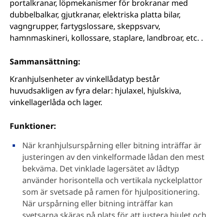
portalkranar, löpmekanismer för brokranar med
dubbelbalkar, gjutkranar, elektriska platta bilar,
vagngrupper, fartygslossare, skeppsvarv,
hamnmaskineri, kollossare, staplare, landbroar, etc. .
Sammansättning:
Kranhjulsenheter av vinkellådatyp består
huvudsakligen av fyra delar: hjulaxel, hjulskiva,
vinkellagerlåda och lager.
Funktioner:
När kranhjulsurspårning eller bitning inträffar är
justeringen av den vinkelformade lådan den mest
bekväma. Det vinklade lagersätet av lådtyp
använder horisontella och vertikala nyckelplattor
som är svetsade på ramen för hjulpositionering.
När urspårning eller bitning inträffar kan
svetsarna skäras på plats för att justera hjulet och