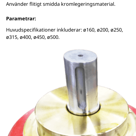
Använder flitigt smidda kromlegeringsmaterial.
Parametrar:
Huvudspecifikationer inkluderar: ø160, ø200, ø250,
ø315, ø400, ø450, ø500.