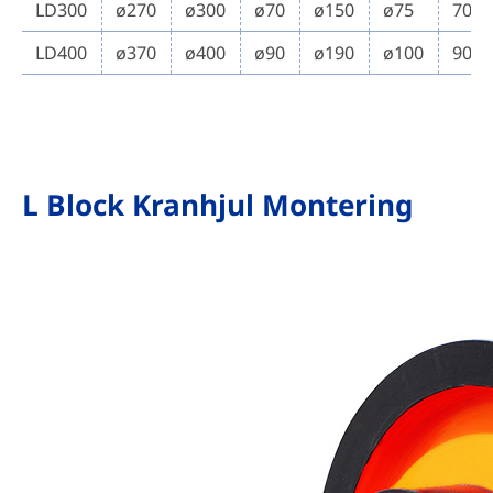
LD300
ø270
ø300
ø70
ø150
ø75
70
LD400
ø370
ø400
ø90
ø190
ø100
90
L Block Kranhjul Montering