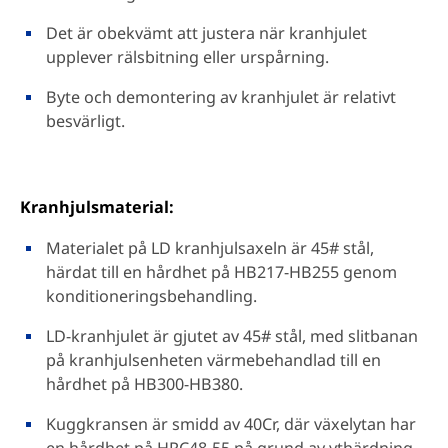
Det är obekvämt att justera när kranhjulet
upplever rälsbitning eller urspårning.
Byte och demontering av kranhjulet är relativt
besvärligt.
Kranhjulsmaterial:
Materialet på LD kranhjulsaxeln är 45# stål,
härdat till en hårdhet på HB217-HB255 genom
konditioneringsbehandling.
LD-kranhjulet är gjutet av 45# stål, med slitbanan
på kranhjulsenheten värmebehandlad till en
hårdhet på HB300-HB380.
Kuggkransen är smidd av 40Cr, där växelytan har
en hårdhet på HRC48-55 på grund av ythärdning.