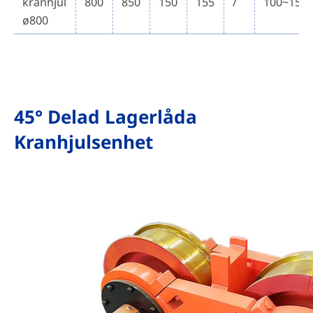
kranhjul
800
850
150
155
/
100~150
ø800
45° Delad Lagerlåda
Kranhjulsenhet