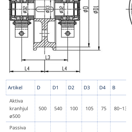
Artikel
D
D1
D2
D3
D4
B
Aktiva
kranhjul
500
540
100
105
75
80~130
ø500
Passiva