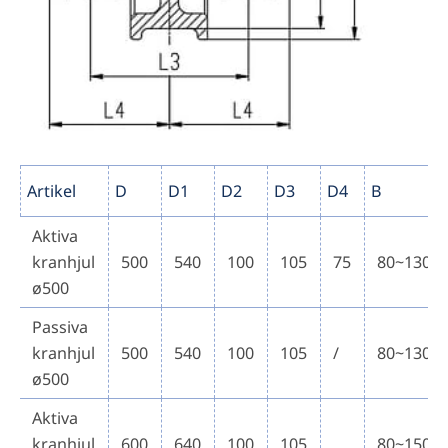
Artikel
D
D1
D2
D3
D4
B
Aktiva
kranhjul
500
540
100
105
75
80~130
ø500
Passiva
kranhjul
500
540
100
105
/
80~130
ø500
Aktiva
kranhjul
600
640
100
105
80~150