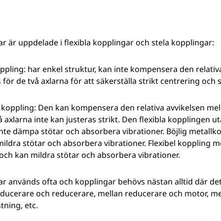
r är uppdelade i flexibla kopplingar och stela kopplingar:
oppling: har enkel struktur, kan inte kompensera den relativ
för de två axlarna för att säkerställa strikt centrering och s
l koppling: Den kan kompensera den relativa avvikelsen mel
å axlarna inte kan justeras strikt. Den flexibla kopplingen 
nte dämpa stötar och absorbera vibrationer. Böjlig metallk
ildra stötar och absorbera vibrationer. Flexibel koppling me
och kan mildra stötar och absorbera vibrationer.
r används ofta och kopplingar behövs nästan alltid där det
educerare och reducerare, mellan reducerare och motor, me
tning, etc.