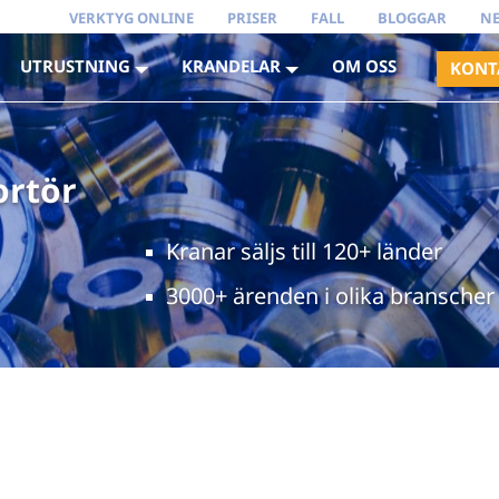
VERKTYG ONLINE
PRISER
FALL
BLOGGAR
N
UTRUSTNING
KRANDELAR
OM OSS
KONT
ortör
Kranar säljs till 120+ länder
3000+ ärenden i olika branscher