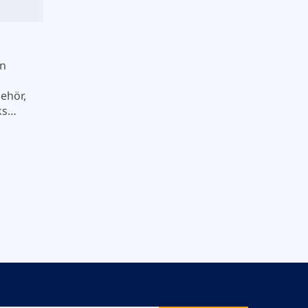
en
ehör,
ks
ks