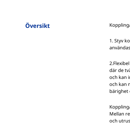
Översikt
Kopplinga
1. Styv k
användas 
2.Flexibe
där de tv
och kan i
och kan m
bärighet 
Kopplinga
Mellan r
och utrus