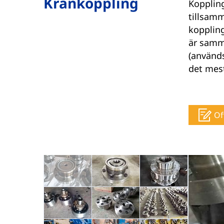
Krankoppling
Koppling
tillsamm
kopplin
är samma
(används
det mest
Of