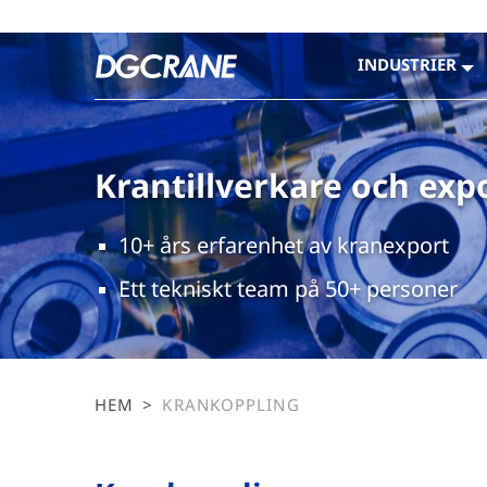
INDUSTRIER
Krantillverkare och exp
10+ års erfarenhet av kranexport
Ett tekniskt team på 50+ personer
HEM
>
KRANKOPPLING