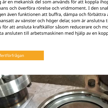
 är en mekanisk del som används för att koppla ihop 
ans och överföra rörelse och vridmoment. I den snab
gen även funktionen att buffra, dämpa och förbättra
nsatt av vänster och höger delar, som är anslutna ti
 för att ansluta kraftkällor såsom reducerare och m
a ansluten till arbetsmaskinen med hjälp av en kopp
fertförfrågan