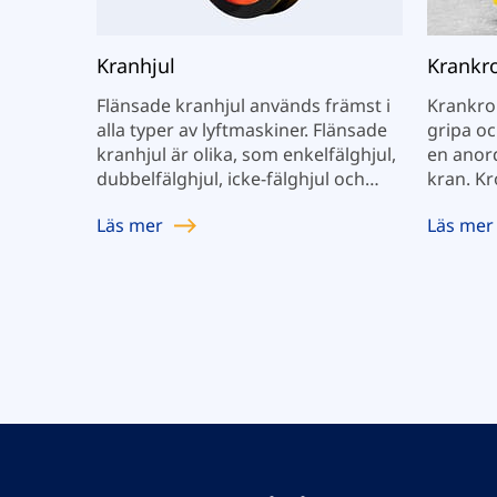
Kranhjul
Krankr
Flänsade kranhjul används främst i
Krankrok
alla typer av lyftmaskiner. Flänsade
gripa oc
kranhjul är olika, som enkelfälghjul,
en anord
dubbelfälghjul, icke-fälghjul och
kran. Kr
andra icke-standardhjul.
med en 
Läs mer
Läs mer
förhindr
eller re
lossnar.