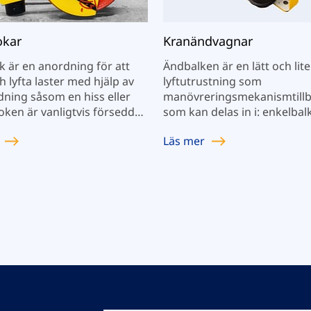
okar
Kranändvagnar
 är en anordning för att
Ändbalken är en lätt och lit
h lyfta laster med hjälp av
lyftutrustning som
ning såsom en hiss eller
manövreringsmekanismtillb
oken är vanligtvis försedd
som kan delas in i: enkelbal
säkerhetsspärr för att
kranändbalk och dubbelbal
Läs mer
a att lyftlinans sling, kedja
kranändbalk.
p som lasten är fäst vid