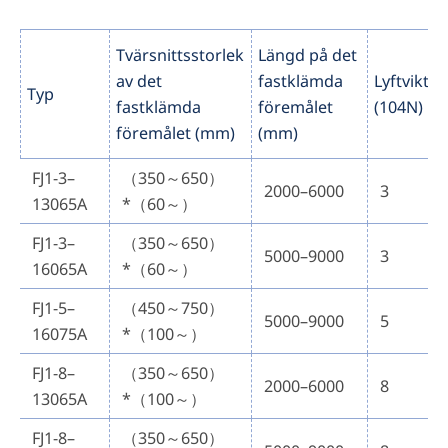
Tvärsnittsstorlek
Längd på det
av det
fastklämda
Lyftvikt
Typ
fastklämda
föremålet
(104N)
föremålet (mm)
(mm)
FJ1-3–
（350～650）
2000–6000
3
13065A
*（60～）
FJ1-3–
（350～650）
5000–9000
3
16065A
*（60～）
FJ1-5–
（450～750）
5000–9000
5
16075A
*（100～）
FJ1-8–
（350～650）
2000–6000
8
13065A
*（100～）
FJ1-8–
（350～650）