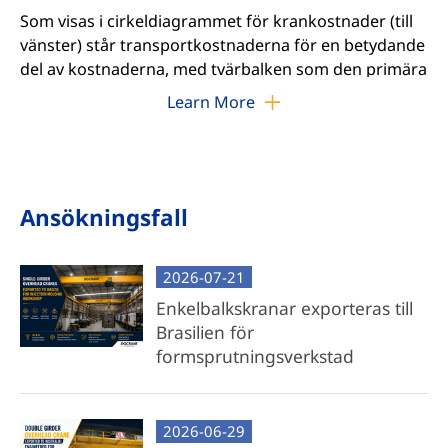
Som visas i cirkeldiagrammet för krankostnader (till
vänster) står transportkostnaderna för en betydande
del av kostnaderna, med tvärbalken som den primära
bidragsgivaren. Genom att ta itu med denna
Learn More
kostnadsdrivande erbjuder vi två skräddarsydda
lösningar: kompletta kran- och
komponentkranpaket.
Ansökningsfall
Komplett traverskranpaket
Komplett systemleverans: Inkluderar
2026-07-21
förmonterad vagn, tvärbalk, ändtruckar,
elektrifieringssystem och alla nödvändiga
Enkelbalkskranar exporteras till
komponenter.
Brasilien för
formsprutningsverkstad
Fabrikstestad tillförlitlighet: Fullständigt
monterad och noggrant testad i vår
anläggning för att säkerställa driftberedskap.
2026-06-29