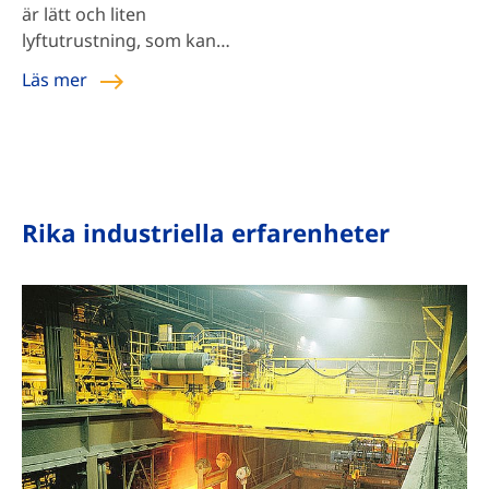
är lätt och liten
lyftutrustning, som kan
användas ensam eller
Läs mer
installerad på en lyftkran,
brokran, portalkran och
svängkran.
Rika industriella erfarenheter