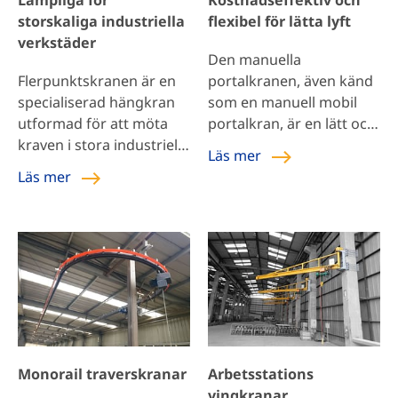
Lämpliga för
Kostnadseffektiv och
en idealisk lösning för […]
kompakt form för att
storskaliga industriella
flexibel för lätta lyft
spara utrymme; under
verkstäder
drift kan den […]
Den manuella
Flerpunktskranen är en
portalkranen, även känd
specialiserad hängkran
som en manuell mobil
utformad för att möta
portalkran, är en lätt och
kraven i stora industriella
mobil portalkran som är
Läs mer
verkstäder och lager,
lämplig för små och
Läs mer
såsom
medelstora fabriker,
flygplanstillverkningsanläggningar
verkstäder eller lager
och
som kräver frekvent
flygplansunderhållsanläggningar.
förflyttning och lyft av
Genom att fördela laster
lätta varor. Den har enkel
genom flera
hantering, enkel drift
upphängningspunkter
samt säkerhet och
minskar denna kran
tillförlitlighet, och kan
kranens vikts påverkan
minska
Monorail traverskranar
Arbetsstations
på byggnadens
arbetsintensiteten […]
vingkranar