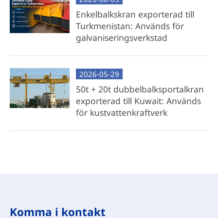
och steg-för-steg-guide för lokal
Enkelbalkskran exporterad till
tillverkning av tvärbalkar.
Turkmenistan: Används för
Bäst för: Kostnadsmedvetna kunder med
galvaniseringsverkstad
tillgång till lokala stålresurser eller
tillverkningskapacitet.
2026-05-29
50t + 20t dubbelbalksportalkran
exporterad till Kuwait: Används
för kustvattenkraftverk
Komma i kontakt