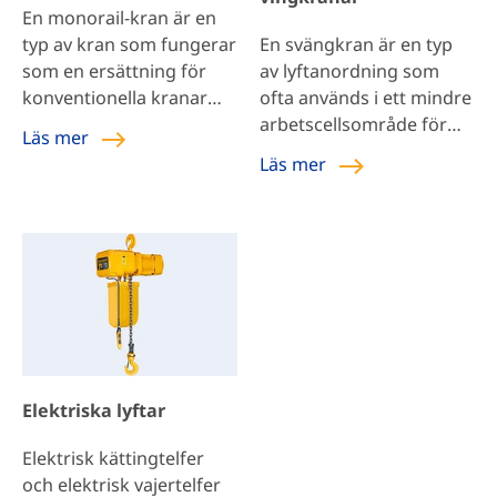
takkonstruktion, vilket
En monorail-kran är en
möjliggör lägre
typ av kran som fungerar
En svängkran är en typ
byggnadshöjd och […]
som en ersättning för
av lyftanordning som
konventionella kranar
ofta används i ett mindre
och transportband.
arbetscellsområde för
Läs mer
Dessa kranar används
repetitiva och unika
Läs mer
mest för att flytta
lyftuppgifter. Jibbkranar
material eller produkter
är extremt mångsidiga
inom ett begränsat
och kan även
område. Sådana platser
kombineras med
kan vara en fabrik eller
traverser för att
hela arbetsstationen.
maximera produktionen.
Monorail krandesign är
enkel och kan vara
kompatibel med
Elektriska lyftar
byggnadens struktur
utan större förändringar.
Elektrisk kättingtelfer
och elektrisk vajertelfer