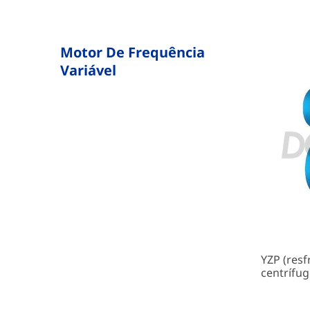
Motor De Frequência
Variável
YZP (resf
centrífug