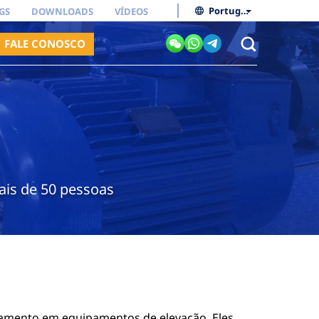
Português do Brasil
GS
DOWNLOADS
VÍDEOS
FALE CONOSCO
ais de 50 pessoas
amento em equipamentos de elevação. Eles