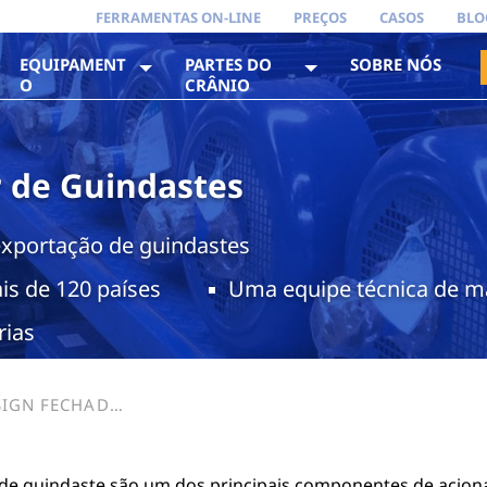
FERRAMENTAS ON-LINE
PREÇOS
CASOS
BLO
EQUIPAMENT
PARTES DO
SOBRE NÓS
O
CRÂNIO
r de Guindastes
exportação de guindastes
is de 120 países
Uma equipe técnica de m
rias
SIGN FECHADO
de guindaste são um dos principais componentes de acion