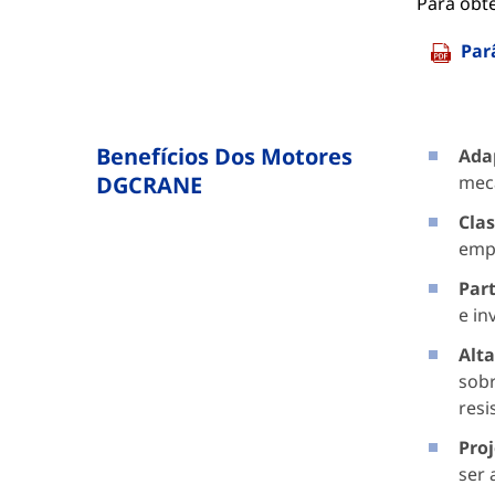
Para obt
Par
Benefícios Dos Motores
Ada
DGCRANE
mecâ
Clas
empr
Part
e in
Alta
sobr
resi
Proj
ser 