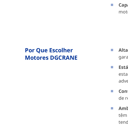
Cap
moto
Por Que Escolher
Alta
Motores DGCRANE
gara
Está
esta
adve
Cont
de r
Amb
têm
tend