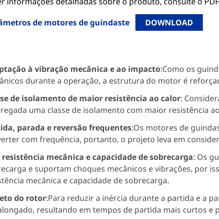
er informações detalhadas sobre o produto, consulte o PDF
âmetros de motores de guindaste
DOWNLOAD
ptação à vibração mecânica e ao impacto
:Como os guind
nicos durante a operação, a estrutura do motor é reforça
se de isolamento de maior resistência ao calor
: Consider
egada uma classe de isolamento com maior resistência ao 
ida, parada e reversão frequentes
:Os motores de guindas
verter com frequência, portanto, o projeto leva em conside
 resistência mecânica e capacidade de sobrecarga
: Os g
ecarga e suportam choques mecânicos e vibrações, por is
stência mecânica e capacidade de sobrecarga.
eto do rotor
:Para reduzir a inércia durante a partida e a 
alongado, resultando em tempos de partida mais curtos e p