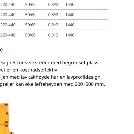
220-440
50/60
0.8*2
1440
10\20
220-440
50/60
0.8*2
1440
10\20
220-440
50/60
0.8*2
1440
10\20
220-440
50/60
0.8*2
1440
10\20
de
designet for verksteder med begrenset plass,
et er en kostnadseffektiv
aljen med lav takhøyde har en lavprofildesign,
ngtaljer kan øke løftehøyden med 200~500 mm.