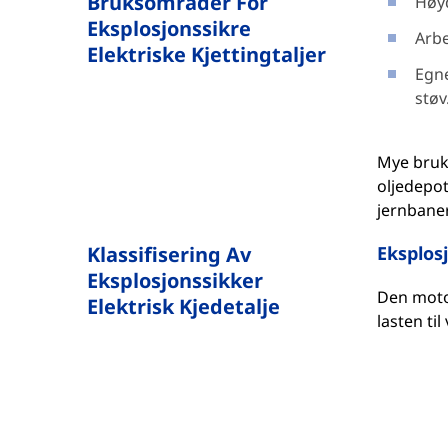
Bruksområder For
Høyd
Eksplosjonssikre
Arbe
Elektriske Kjettingtaljer
Egne
støv
Mye brukt
oljedepot
jernbane
Klassifisering Av
Eksplos
Eksplosjonssikker
Den motor
Elektrisk Kjedetalje
lasten ti