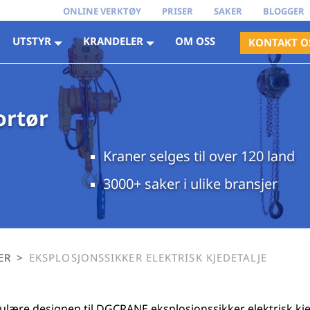
ONLINE VERKTØY
PRISER
SAKER
BLOGGER
UTSTYR
KRANDELER
OM OSS
KONTAKT O
ortør
Kraner selges til over 120 land
3000+ saker i ulike bransjer
ER
>
EKSPLOSJONSSIKKER ELEKTRISK KJEDETALJE
ære designen til DGCRANE eksplosjonssikker elektrisk kjett