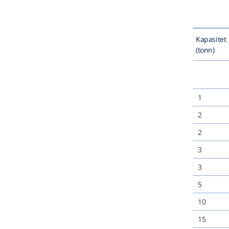
Kapasitet
(tonn)
1
2
2
3
3
5
10
15