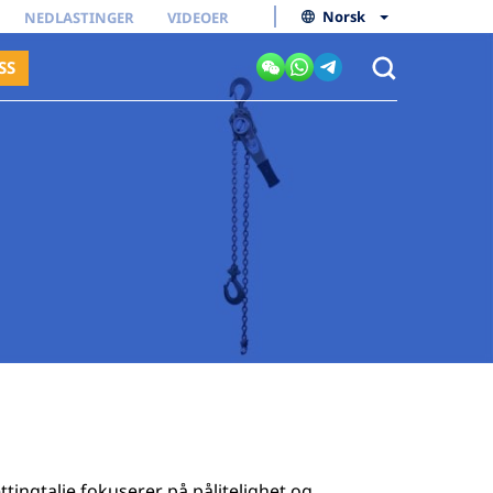
Norsk
NEDLASTINGER
VIDEOER
SS
ingtalje fokuserer på pålitelighet og