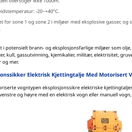
en overstiger ikke 1000m.
idstemperatur: -20~+40°C.
t for sone 1 og sone 2 i miljøer med eksplosive gasser, og
.
 i potensielt brann- og eksplosjonsfarlige miljøer som olje
er, kull, gassutvinning, kjemikalier, militær, elektrisitet, gr
r og mer.
jonssikker Elektrisk Kjettingtalje Med Motorisert 
iserte vogntypen eksplosjonssikre elektriske kjettingtaljen 
l venstre og høyre med en elektrisk vogn eller manuell vogn