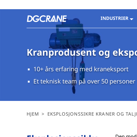
INDUSTRIER
Kranprodusent og eksp
10+ års erfaring med kraneksport
Et teknisk team på over 50 personer
HJEM
>
EKSPLOSJONSSIKRE KRANER OG TALJ
Den modul