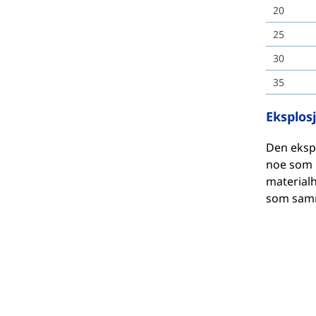
20
25
30
35
Eksplos
Den ekspl
noe som m
materialh
som samm