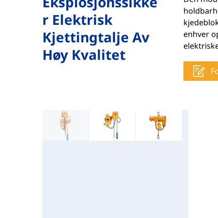
Eksplosjonssikke
holdbarh
R Elektrisk
kjedeblok
Kjettingtalje Av
enhver op
elektriske
Høy Kvalitet
F