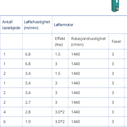
Antall
Løftehastighet
Løftemotor
lastekjede
(m/min)
Effekt
Rotasjonshastighet
Faser
(Kw)
(r/min)
1
6.8
1.5
1440
3
1
6.8
3
1440
3
2
3.4
1.5
1440
3
1
5.4
3
1440
3
2
3.4
3
1440
3
2
2.7
3
1440
3
4
2.8
3.0*2
1440
3
6
1.9
3.0*2
1440
3