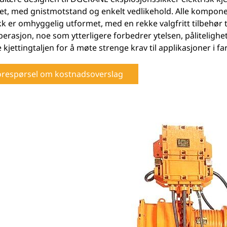
et, med gnistmotstand og enkelt vedlikehold. Alle kompone
k er omhyggelig utformet, med en rekke valgfritt tilbehør ti
erasjon, noe som ytterligere forbedrer ytelsen, pålitelighe
 kjettingtaljen for å møte strenge krav til applikasjoner i far
orespørsel om kostnadsoverslag