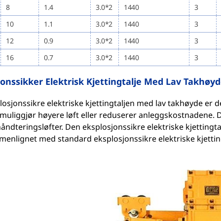
8
1.4
3.0*2
1440
3
10
1.1
3.0*2
1440
3
12
0.9
3.0*2
1440
3
16
0.7
3.0*2
1440
3
jonssikker Elektrisk Kjettingtalje Med Lav Takhøy
osjonssikre elektriske kjettingtaljen med lav takhøyde er 
uliggjør høyere løft eller reduserer anleggskostnadene. D
åndteringsløfter. Den eksplosjonssikre elektriske kjettingt
enlignet med standard eksplosjonssikre elektriske kjetti