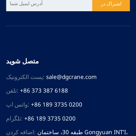
اشتراک در
متصل شوید
sale@dgcrane.com
پست الکترونیک:
+86 373 387 6188
تلفن:
+86 189 3735 0200
واتس اپ:
+86 189 3735 0200
تلگرام:
طبقه 30، ساختمان Gongyuan INT'I،
اضافه کردن: