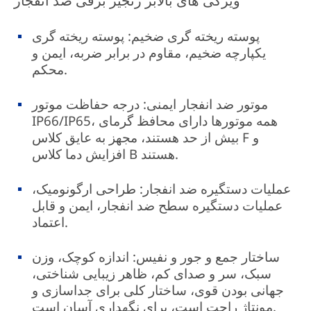
ویژگی های بالابر زنجیر برقی ضد انفجار
پوسته ریخته گری ضخیم: پوسته ریخته گری
یکپارچه ضخیم، مقاوم در برابر ضربه، ایمن و
محکم.
موتور ضد انفجار ایمنی: درجه حفاظت موتور
IP66/IP65، همه موتورها دارای محافظ گرمای
بیش از حد هستند، مجهز به عایق کلاس F و
افزایش دما کلاس B هستند.
عملیات دستگیره ضد انفجار: طراحی ارگونومیک،
عملیات دستگیره سطح ضد انفجار، ایمن و قابل
اعتماد.
ساختار جمع و جور و نفیس: اندازه کوچک، وزن
سبک، سر و صدای کم، ظاهر زیبایی شناختی،
جهانی بودن قوی، ساختار کلی برای جداسازی و
مونتاژ راحت است، برای نگهداری آسان است.