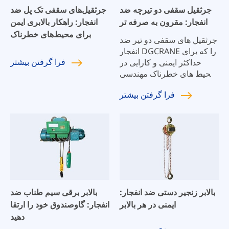
جرثقیل سقفی دو تیرچه ضد
جرثقیل‌های سقفی تک پل ضد
انفجار: مقرون به صرفه تر
انفجار: راهکار بالابری ایمن
برای محیط‌های خطرناک
جرثقیل های سقفی دو تیر ضد
انفجار DGCRANE را که برای
فرا گرفتن
بیشتر
حداکثر ایمنی و کارایی در
محیط های خطرناک مهندسی
شده اند، کاوش کنید. جرثقیل
فرا گرفتن
بیشتر
های دو تیر ما برای مقاومت
در برابر اتمسفرهای انفجاری
ساخته شده اند و عملکرد قوی
و مطابقت با استانداردهای
ایمنی دقیق را تضمین می
کنند.
بالابر زنجیر دستی ضد انفجار:
بالابر برقی سیم طناب ضد
ایمنی در هر بالابر
انفجار: گاوصندوق خود را ارتقا
دهید