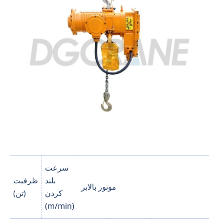
سرعت
بلند
ظرفیت
موتور بالابر
کردن
(تن)
(m/min)