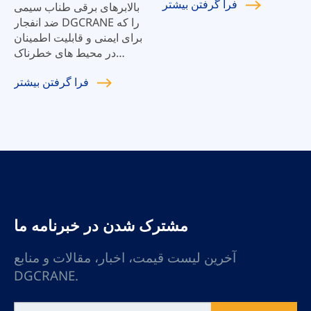
فرا گرفتن
بیشتر
بالابرهای برقی طناب سیمی
ضد انفجار DGCRANE را که
برای ایمنی و قابلیت اطمینان
در محیط های خطرناک
طراحی شده اند، کشف کنید.
فرا گرفتن
بیشتر
بالابرهای ما با استانداردهای
ایمنی دقیق مطابقت دارند و
عملکرد بهینه را در
اتمسفرهای انفجاری تضمین
می کنند. مناسب برای
صنایعی که نیاز به حفاظت
شدید در برابر انفجار دارند.
مشترک شدن در خبرنامه ما
آخرین لیست قیمت، اخبار، مقالات و منابع
DGCRANE.