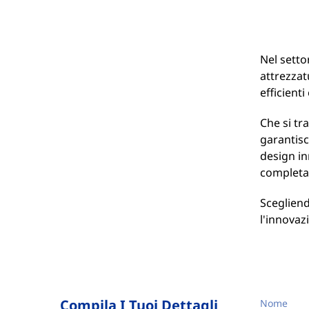
Nel setto
attrezzat
efficienti
Che si tr
garantisc
design in
completa
Scegliend
l'innovaz
Compila I Tuoi Dettagli
Nome