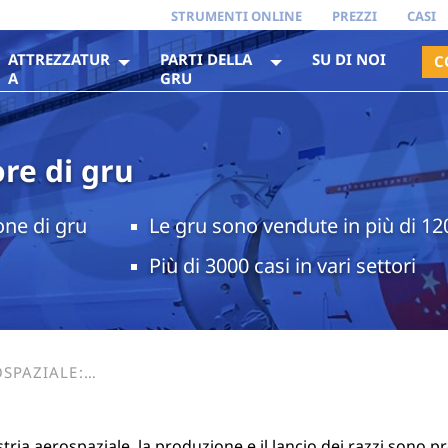
STRUMENTI ONLINE
PREZZI
CASI
ATTREZZATUR
PARTI DELLA
SU DI NOI
C
A
GRU
re di gru
one di gru
Le gru sono vendute in più di 12
Più di 3000 casi in vari settori
OSPAZIALE:
E NEL
stria aerospaziale, la produzione e il lancio dei razzi sono