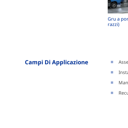
Gru a po
razzi)
Campi Di Applicazione
Ass
Inst
Manu
Recu