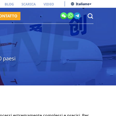
Italiano
BLOG
SCARICA
VIDEO
ONTATTO
0 paesi
 processi estremamente complessi e precisi. Per