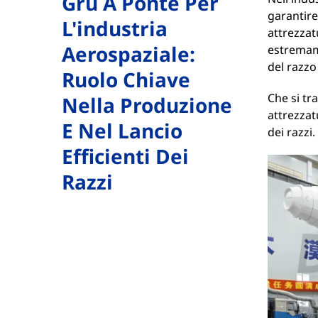
Gru A Ponte Per
garantire
L'industria
attrezzat
Aerospaziale:
estremame
del razzo
Ruolo Chiave
Che si tr
Nella Produzione
attrezzat
E Nel Lancio
dei razzi.
Efficienti Dei
Razzi