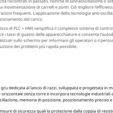
cità riscontrati in passato, nonché di sovraoscillazione o so
la movimentazione di carrelli e ponti. Ciò migliora l'efficie
azioni frequenti. L'applicazione della tecnologia anti-oscill
zionamento del carico.
ilizzo di PLC + HMI semplifica il complesso sistema di controll
ce i tassi di guasto delle apparecchiature e consente l'autod
alizzati sullo schermo per informare gli operatori o il per
luzione dei problemi più rapida possibile.
 gru dedicata al lancio di razzi, sviluppata e progettata in
 orizzontale senza torre e incorpora tecnologie industriali 
scillazione, memoria di posizione, posizionamento preciso e
misure di sicurezza quali la protezione dalla coppia di resi