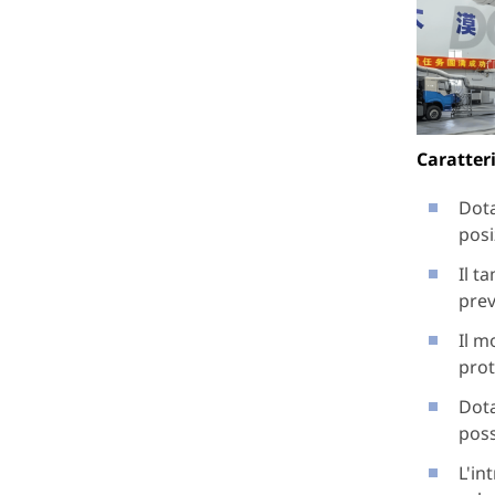
Caratteri
Dota
posi
Il t
prev
Il m
prot
Dota
poss
L'in