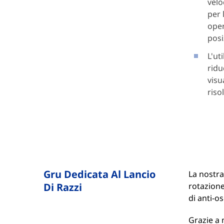
velo
per 
oper
posi
L'ut
ridu
visu
riso
Gru Dedicata Al Lancio
La nostra
Di Razzi
rotazione
di anti-o
Grazie a 