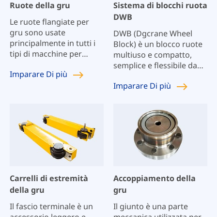
Ruote della gru
Sistema di blocchi ruota
DWB
Le ruote flangiate per
gru sono usate
DWB (Dgcrane Wheel
principalmente in tutti i
Block) è un blocco ruote
tipi di macchine per
multiuso e compatto,
ascensori. Le ruote
semplice e flessibile da
Imparare
Di più
flangiate per gru sono
utilizzare, con prestazioni
Imparare
Di più
varie, come la ruota a
eccellenti; ampia gamma
cerchio singolo, la ruota
di carico, da 2,75 a 40
a doppio cerchio, la ruota
tonnellate; la divisione
senza cerchio e altre
scientifica
ruote non standard.
(DWB112~DWB500)
garantisce che ogni
applicazione disponga
del blocco ruote DWB più
adatto. Utilizzato
Carrelli di estremità
Accoppiamento della
principalmente in carrelli
della gru
gru
elevatori, macchine a
scudo, supporti per
Il fascio terminale è un
Il giunto è una parte
attrezzature, carrelli
accessorio leggero e
meccanica utilizzata per