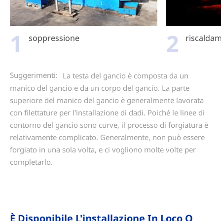
1
2
soppressione
riscalda
Suggerimenti:
La testa del gancio è composta da un
manico del gancio e da un corpo del gancio. La parte
superiore del manico del gancio è generalmente lavorata
con filettature per l'installazione di dadi. Poiché le linee di
contorno del gancio sono curve, il processo di forgiatura è
relativamente complicato. Generalmente, non può essere
forgiato in una sola volta, e ci vogliono molte volte per
completarlo.
È Disponibile L'installazione In Loco O