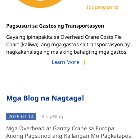
Iba pang parte
Pagsusuri sa Gastos ng Transportasyon
Gaya ng ipinapakita sa Overhead Crane Costs Pie
Chart (kaliwa), ang mga gastos sa transportasyon ay
nagkakahalaga ng malaking bahagi ng mga gastos,
na ang cross girder ang pangunahing nag-aambag.
Learn More
Sa pamamagitan ng pagtugon sa cost driver na ito,
nag-aalok kami ng dalawang iniangkop na solusyon:
Mga kumpletong pakete ng Crane at Component
Crane.
Mga Blog na Nagtagal
Kumpletuhin ang Overhead Crane Package
2026-07-14
Blog/
Blog
Full System Delivery: May kasamang pre-
assembled trolley, cross girder, end truck,
Mga Overhead at Gantry Crane sa Europa:
electrification system, at lahat ng
Anong Pagsunod ang Kailangan Mo Pagkatapos