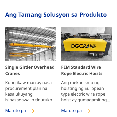
Ang Tamang Solusyon sa Produkto
Single Girder Overhead
FEM Standard Wire
Cranes
Rope Electric Hoists
Kung ikaw man ay nasa
Ang mekanismo ng
procurement plan na
hoisting ng European
kasalukuyang
type electric wire rope
isinasagawa, o tinutukoy
hoist ay gumagamit ng
ang customized na
mga planetary gear, na
Matuto pa
Matuto pa
scheme ng plant lifting
may compact at magaan
equipment, kung ang
na istraktura at naka-