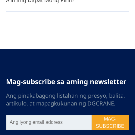
Alin ang Dapat Mong Piliin?
Mga Pangunahing Benepisyo:
Pinababang Gastos sa Transportasyon:
Tanggalin ang napakalaking cross girder
na gastos sa pagpapadala.
Lokal na Flexibility: Nagbibigay kami ng
mga detalyadong drawing ng
engineering, 3D na modelo, at sunud-
sunod na gabay para sa lokal na cross
girder fabrication.
Mag-subscribe sa aming newsletter
Pinakamahusay Para sa: Mga kliyenteng may
Ang pinakabagong listahan ng presyo, balita,
halaga na may access sa mga lokal na
mapagkukunan ng bakal o mga kakayahan sa
artikulo, at mapagkukunan ng DGCRANE.
paggawa.
MAG-
SUBSCRIBE