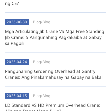
kinakailangang bahagi.
ng CE?
Factory-Tested Reliability: Ganap na binuo at
mahigpit na nasubok sa aming pasilidad
2026-06-30
Blog/
Blog
upang matiyak ang pagiging handa sa
pagpapatakbo.
Mga Articulating Jib Crane VS Mga Free Standing
Jib Crane: 5 Pangunahing Pagkakaiba at Gabay
Madaling Pag-install: Na-disassemble para sa
sa Pagpili
pagpapadala, pagkatapos ay mabilis na
muling na-install on-site na may kaunting
pagsisikap.
2026-04-24
Blog/
Blog
Pinakamahusay Para sa: Mga kliyenteng
Pangunahing Girder ng Overhead at Gantry
inuuna ang kaginhawahan, pagtitipid sa oras,
Cranes: Ang Pinakamahusay na Gabay na Bakal
at walang problemang pag-deploy.
Component Overhead Crane Package
2026-04-15
Blog/
Blog
Mga Pagbubukod: Cross girder (na lokal na
LD Standard VS HD Premium Overhead Crane:
kukunin ng kliyente).