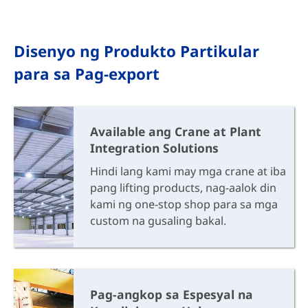
ay angkop para sa
Umaasa kami sa hindi
panloob o open-air na
mababang presyo ng jib
mga operasyon, na
crane kundi sa mataas na
Disenyo ng Produkto Partikular
ginagamit para sa pag-
kalidad ng free standing
para sa Pag-export
angat ng mga
jib crane para manalo
materyales, at pag-install
para makamit ang
at pagpapanatili ng
paglago ng aming
kagamitan. Ang crane ay
kumpanya.
Available ang Crane at Plant
binubuo ng gantry steel
Integration Solutions
structure, trolley, crane
travelling mechanism, at
Hindi lang kami may mga crane at iba
electrical system, atbp.
pang lifting products, nag-aalok din
Ang mga outdoor crane
kami ng one-stop shop para sa mga
ay nilagyan din ng mga
custom na gusaling bakal.
rail clamp, anchoring
device, cable anchoring
device, wind speed/wind
direction meter at iba
pang device.
Pag-angkop sa Espesyal na