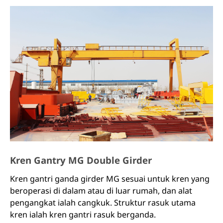
amnya bekerja di luar rumah, dan penutup hujan
disediakan pada pengendalian mekanisme
perjalanan angkat dan kren.
Kren gantri angkat elektrik terutamanya terdiri
daripada: struktur keluli gantri, mekanisme
pengendalian kren, angkat elektrik dan sistem
kawalan elektrik.
Kren Gantry MG Double Girder
Kren gantri ganda girder MG sesuai untuk kren yang
beroperasi di dalam atau di luar rumah, dan alat
pengangkat ialah cangkuk. Struktur rasuk utama
kren ialah kren gantri rasuk berganda.