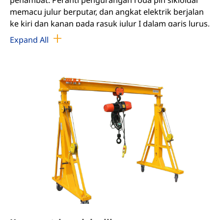
memacu julur berputar, dan angkat elektrik berjalan
ke kiri dan kanan pada rasuk julur I dalam garis lurus,
dan mengangkat objek berat.
Expand All
Kren Jib ialah generasi baharu peralatan angkat
ringan yang dibuat untuk menyesuaikan diri dengan
pengeluaran moden. Ia amat sesuai untuk jarak
dekat, penggunaan kerap dan operasi pengangkatan
intensif. Ia mempunyai ciri-ciri kecekapan tinggi,
penjimatan tenaga, penjimatan masalah, keluasan
lantai kecil, operasi dan penyelenggaraan yang
mudah.