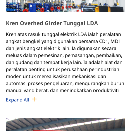
Kren Overhed Girder Tunggal LDA
Kren atas rasuk tunggal elektrik LDA ialah peralatan
angkat bengkel yang digunakan bersama CD1, MD1
dan jenis angkat elektrik lain. Ia digunakan secara
meluas dalam pemesinan, pemasangan, pembaikan,
dan gudang dan tempat kerja lain. Ia adalah alat dan
peralatan penting untuk perusahaan perindustrian
moden untuk merealisasikan mekanisasi dan
automasi proses pengeluaran, mengurangkan buruh
manual yang berat, dan meningkatkan produktiviti
buruh.
Expand All
Kren rasuk tunggal elektrik LDA sesuai untuk bekerja
di bawah keadaan kelas pekerja A3～A4, suhu
persekitaran kerja -25℃～+40℃, kelembapan relatif
≤85% dan tiada medium mudah terbakar, mudah