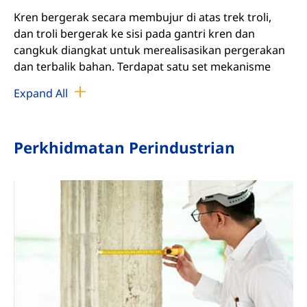
Kren bergerak secara membujur di atas trek troli,
dan troli bergerak ke sisi pada gantri kren dan
cangkuk diangkat untuk merealisasikan pergerakan
dan terbalik bahan. Terdapat satu set mekanisme
mengangkat bebas pada troli.
Expand All
Kren terdiri daripada struktur keluli gantri, troli,
mekanisme perjalanan kren, sistem elektrik dan
bahagian utama yang lain. Kren yang berfungsi di
Perkhidmatan Perindustrian
luar juga dilengkapi dengan pengapit rel, peranti
penambat, peranti kabel penambat, anemometer dan
peranti lain.