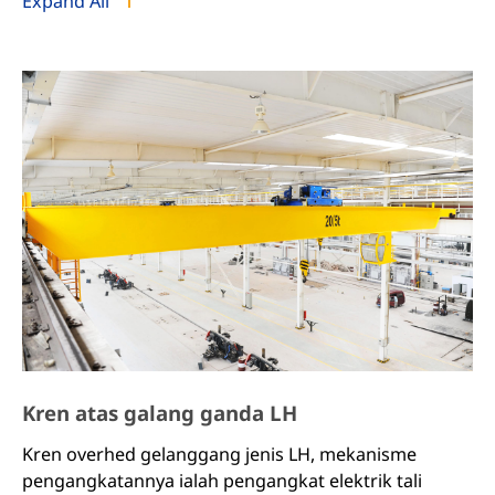
Expand All
mengikut kekerapan penggunaan. Suhu persekitaran
kerja ialah -25°C-40°C, dan dilarang menggunakannya
dalam persekitaran media yang mudah terbakar,
mudah meletup dan menghakis.
Kren atas galang ganda LH
Kren overhed gelanggang jenis LH, mekanisme
pengangkatannya ialah pengangkat elektrik tali