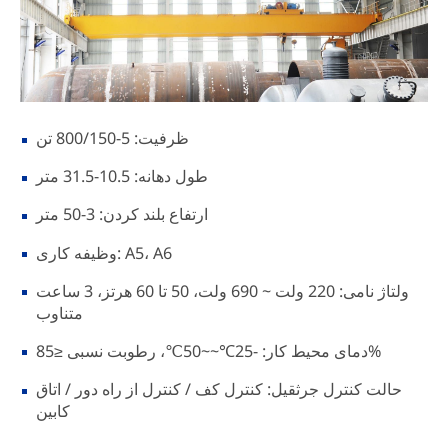
ظرفیت: 5-800/150 تن
طول دهانه: 10.5-31.5 متر
ارتفاع بلند کردن: 3-50 متر
وظیفه کاری: A5، A6
ولتاژ نامی: 220 ولت ~ 690 ولت، 50 تا 60 هرتز، 3 ساعت
متناوب
دمای محیط کار: -25℃~~50℃، رطوبت نسبی ≤85%
حالت کنترل جرثقیل: کنترل کف / کنترل از راه دور / اتاق
کابین