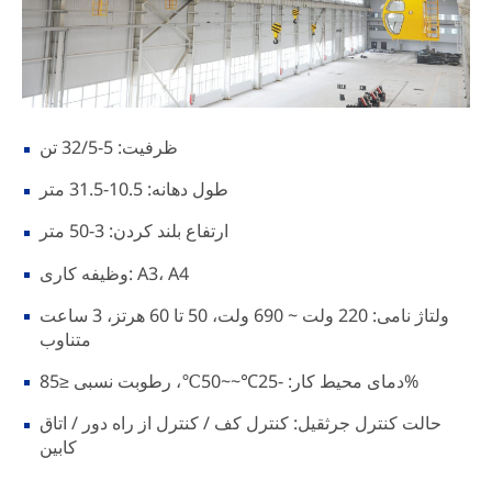
ظرفیت: 5-32/5 تن
طول دهانه: 10.5-31.5 متر
ارتفاع بلند کردن: 3-50 متر
وظیفه کاری: A3، A4
ولتاژ نامی: 220 ولت ~ 690 ولت، 50 تا 60 هرتز، 3 ساعت
متناوب
دمای محیط کار: -25℃~~50℃، رطوبت نسبی ≤85%
حالت کنترل جرثقیل: کنترل کف / کنترل از راه دور / اتاق
کابین