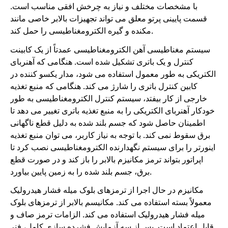
با مشخصات مختلف و نیاز به چرخش افقی مناسب است.
قسمت پایینی پرتو معلق می تواند تجهیزات بالابر خاصی مانند
مکنده و گیره الکترومغناطیسی را حمل کند.
سیستم مغناطیسی آهن الکترومغناطیسی عمدتاً از یک کابینت
کنترل و یک باتری تشکیل شده است. هنگامی که آهنربای
الکتریکی به طور معمول استفاده می شود، مدار یکسو کننده در
کابین کنترل باتری را شارژ می کند. هنگامی که منبع تغذیه
خارجی از کار بیفتد، سیستم کنترل الکترومغناطیسی به طور
خودکار آهنربای الکتریکی را به منبع تغذیه باتری تغییر می دهد تا
اطمینان حاصل شود که جسم بلند شده به دلیل قطع ناگهانی
برق سقوط نمی کند. با توجه به نیاز کاربر، می توان منبع تغذیه
اینورتر را برای سیستم نگهدارنده الکترومغناطیسی نصب کرد تا
اپراتور بتواند ترمز مکانیزم بالابر را باز کند و در صورت قطع
برق، جسم بلند شده را به زمین پایین بیاورد.
مکانیزم در حال اجرا از ترمزهای بلوک میله فشار هیدرولیک
معمولاً بسته استفاده می کند. مکانیسم بالابر از ترمزهای بلوک
میله فشار هیدرولیک استفاده می کند. الزامات ترمز صاف و
قابل اعتماد است. پس از سه آزمایش فشرده سازی کامل، فنر