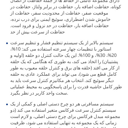
دارای مجموعه کاملی از حفاظ ها از جمله حفاظت از اتصال
کوتاه، حفاظت اضافه بار، حفاظت در برابر ولتاژ، حفاظت در
موقعیت صفر، حفاظت از محدودیت سفر، حفاظت از
خاموش شدن اضطراری، سوئیچ ایمنی برای درب نرده،
حفاظت اضافه بار، حفاظت در حد نزول و فرود است.
حفاظت از سرعت بیش از حد
سیستم بالابر از یک سیستم تنظیم فشار و تنظیم سرعت
استاتور با تنظیمات چهار سرعته استفاده می کند: 10%،
20%، 30%، و 100%. این یک حالت کنترل دو حلقه (اولیه و
پشتیبان) را اتخاذ می کند، به طوری که هنگامی که یک حلقه
از کار می افتد (حلقه های برق و کنترل حلقه معیوب به طور
کامل قطع می شود)، می تواند برای عملکرد عادی به حلقه
دیگر سوئیچ کند. انتخاب هر مکانیزم کنترل سرعت باید به
طور کامل حاشیه قدرت را برای پاسخگویی به محیط عملیاتی
سخت واحد کاربر در نظر بگیرد.
سیستم مسافرتی هر دو چرخ دستی اصلی و کمکی از یک
سیستم کنترل سرعت فرکانس متغیر استفاده می کند (دو
مجموعه مبدل فرکانس برای چرخ دستی اصلی، و لازم است
زمانی که یک مجموعه به تنهایی استفاده می شود، ظرفیت