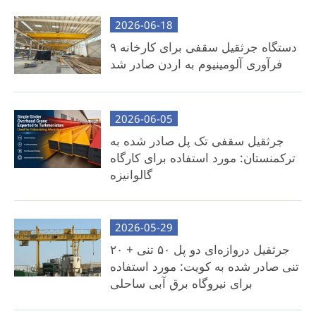
های حمل و نقل متقاطع بزرگ.
2026-06-18
انعطاف پذیری محلی: ما نقشه های مهندسی
۹ دستگاه جرثقیل سقفی برای کارخانه
دقیق، مدل های سه بعدی و راهنمایی گام به گام را
فرآوری آلومینیوم به اردن صادر شد
برای ساخت تیرهای متقاطع محلی ارائه می دهیم.
بهترین برای: مشتریان آگاه از هزینه با دسترسی به منابع
محلی فولاد یا قابلیت های ساخت.
2026-06-05
جرثقیل سقفی تک پل صادر شده به
ترکمنستان: مورد استفاده برای کارگاه
گالوانیزه
2026-05-29
جرثقیل دروازه‌ای دو پل ۵۰ تنی + ۲۰
تنی صادر شده به کویت: مورد استفاده
برای نیروگاه برق آبی ساحلی