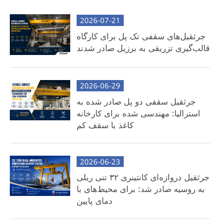
برق رسانی و تمام اجزای لازم است.
2026-07-21
قابلیت اطمینان تست شده در کارخانه: برای اطمینان از
جرثقیل‌های سقفی تک پل برای کارگاه
آمادگی عملیاتی، کاملاً مونتاژ شده و به طور دقیق در
قالب‌گیری تزریقی به برزیل صادر شدند
تأسیسات ما آزمایش شده است.
نصب آسان: برای حمل و نقل جدا می شود، سپس به
2026-06-29
سرعت با کمترین تلاش دوباره در محل نصب می شود.
جرثقیل سقفی دو پل صادر شده به
بهترین برای: مشتریانی که راحتی، صرفه جویی در زمان
استرالیا: مهندسی شده برای کارخانه
و استقرار بدون دردسر را در اولویت قرار می دهند.
کاغذ با سقف کم
بسته جرثقیل سقفی جزء
2026-06-23
موارد استثنا: تیرهای متقاطع (که به صورت محلی توسط
جرثقیل دروازه‌ای کانتینری ۳۲ تنی ریلی
مشتری تامین می شود).
به روسیه صادر شد: برای محیط‌های با
مزایای کلیدی:
دمای پایین
کاهش هزینه های حمل و نقل: از بین بردن هزینه