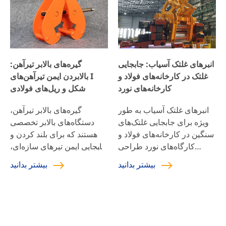
کردن سازگار هستند، انتخابی
جابجایی ایمن و کارآمد را
ایده‌آل برای قطع درختان […]
تضمین می‌کند. برای محافظت
از سطح سنگ‌ها در حین بلند
کردن، نواحی تماس با پلی
اورتان بادوام پوشانده شده‌اند
انبرهای غلتک آسیاب: جابجایی
گیره‌های بالابر تیرآهن:
[…]
غلتک در کارخانه‌های فولاد و
بالابردن ایمن تیرآهن‌های I
کارخانه‌های نورد
شکل و ریل‌های فولادی
انبرهای غلتک آسیاب به طور
گیره‌های بالابر تیرآهن،
ویژه برای جابجایی غلتک‌های
دستگاه‌های بالابر تخصصی
سنگین در کارخانه‌های فولاد و
هستند که برای بلند کردن و
کارگاه‌های نورد طراحی
جابجایی ایمن تیرهای سازه‌ای،
شده‌اند و عملیات بلند کردن
خرپاها و سایر مواد بلند و
بیشتر بدانید
بیشتر بدانید
ایمن و دقیق را امکان‌پذیر
سنگین مورد استفاده در
می‌سازند. این انبرها دارای
ساخت و ساز، تولید و صنایع
طراحی سفارشی هستند که
مرتبط طراحی شده‌اند. این
چسبندگی ایمن روی غلتک‌ها را
گیره‌ها به گونه‌ای مهندسی
تضمین می‌کنند و در عین حال
شده‌اند که به طور ایمن به