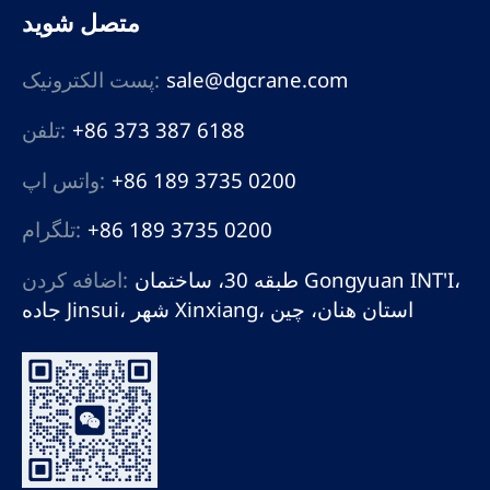
متصل شوید
sale@dgcrane.com
پست الکترونیک:
+86 373 387 6188
تلفن:
+86 189 3735 0200
واتس اپ:
+86 189 3735 0200
تلگرام:
طبقه 30، ساختمان Gongyuan INT'I،
اضافه کردن:
جاده Jinsui، شهر Xinxiang، استان هنان، چین