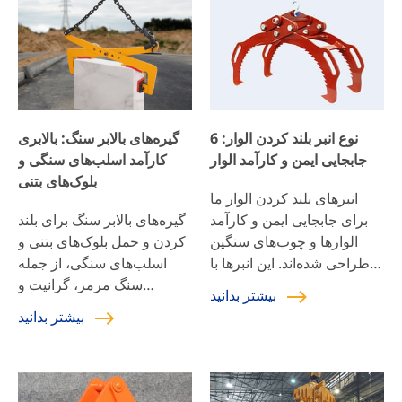
ناهموار قرار می‌گیرد. این
ویژگی آنها را برای سایت‌های
ساختمانی، پروژه‌های
محوطه‌سازی، معادن و
کارگاه‌های فرآوری سنگ
مناسب می‌کند. این طراحی به
6 نوع انبر بلند کردن الوار:
گیره‌های بالابر سنگ: بالابری
کاهش کار دستی کمک
جابجایی ایمن و کارآمد الوار
کارآمد اسلب‌های سنگی و
می‌کند، […]
بلوک‌های بتنی
انبرهای بلند کردن الوار ما
برای جابجایی ایمن و کارآمد
گیره‌های بالابر سنگ برای بلند
الوارها و چوب‌های سنگین
کردن و حمل بلوک‌های بتنی و
طراحی شده‌اند. این انبرها با
اسلب‌های سنگی، از جمله
ساختار فولادی مقاوم و
سنگ مرمر، گرانیت و
بیشتر بدانید
مکانیزم گیره دقیق، قادر به
سنگ‌های مهندسی شده
بیشتر بدانید
بلند کردن و سر خوردن آسان
طراحی شده‌اند. این گیره‌ها
چوب هستند. این انبرها که با
دارای مکانیزم گیرش ایمن
تراکتورها، کامیون‌های
هستند که مواد را محکم در
یدک‌کش و سایر تجهیزات بلند
جای خود نگه می‌دارد و