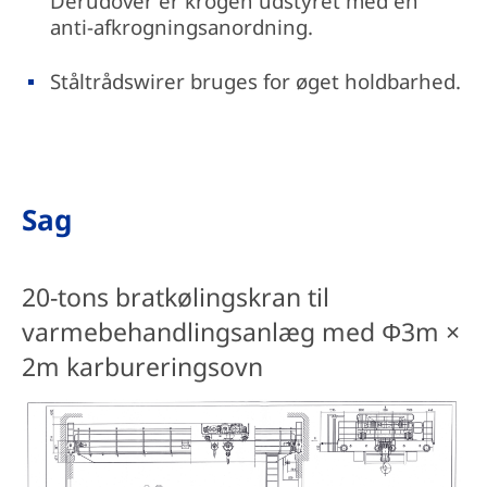
Derudover er krogen udstyret med en
anti-afkrogningsanordning.
Ståltrådswirer bruges for øget holdbarhed.
Sag
20-tons bratkølingskran til
varmebehandlingsanlæg med Φ3m ×
2m karbureringsovn