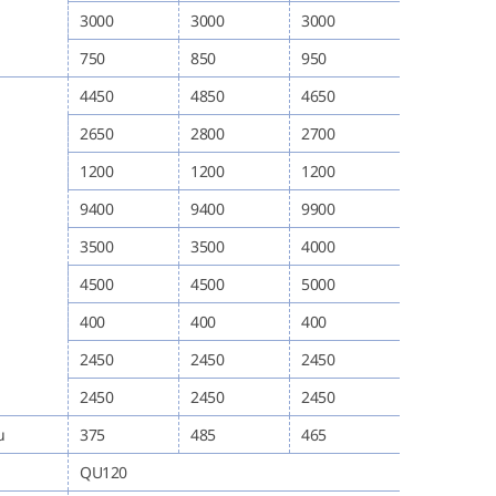
3000
3000
3000
750
850
950
4450
4850
4650
2650
2800
2700
1200
1200
1200
9400
9400
9900
3500
3500
4000
4500
4500
5000
400
400
400
2450
2450
2450
2450
2450
2450
u
375
485
465
QU120