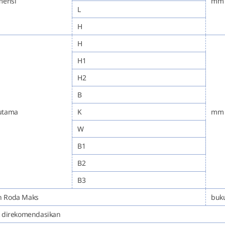
mensi
mm
L
H
H
H1
H2
B
utama
K
mm
W
B1
B2
B3
n Roda Maks
buk
k direkomendasikan