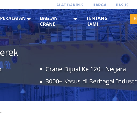
ALAT DARING
HARGA
KASUS
PERALATAN
BAGIAN
TENTANG
H
CRANE
KAMI
erek
k
Crane Dijual Ke 120+ Negara
3000+ Kasus di Berbagai Industr
T