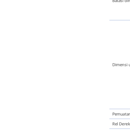
Batasi di
Dimensi 
Pemuata
Rel Dere