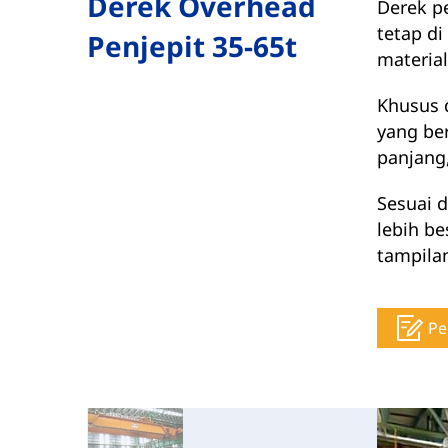
Derek Overhead
Derek p
tetap d
Penjepit 35-65t
material
Khusus 
yang be
panjang,
Sesuai 
lebih be
tampilan
Pe