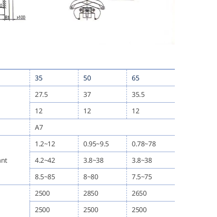
35
50
65
27.5
37
35.5
12
12
12
A7
1.2~12
0.95~9.5
0.78~78
nt
4.2~42
3.8~38
3.8~38
8.5~85
8~80
7.5~75
2500
2850
2650
2500
2500
2500