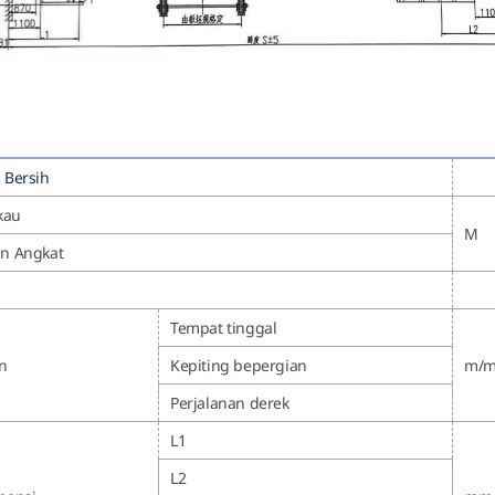
 Bersih
kau
M
an Angkat
Tempat tinggal
n
Kepiting bepergian
m/m
Perjalanan derek
L1
L2