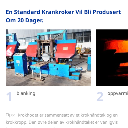
En Standard Krankroker Vil Bli Produsert
Om 20 Dager.
1
2
blanking
oppvarm
Tips:
Krokhodet er sammensatt av et krokhåndtak og en
krokkropp. Den øvre delen av krokhåndtaket er vanligvis