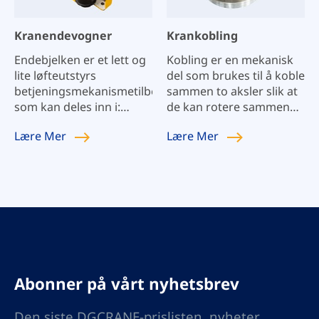
applikasjon har
matchende DWB-
Kranendevogner
Krankobling
hjulblokker. Brukes
hovedsakelig i stablere,
Endebjelken er et lett og
Kobling er en mekanisk
skjermmaskiner,
lite løfteutstyrs
del som brukes til å koble
utstyrsstøtte,
betjeningsmekanismetilbehør,
sammen to aksler slik at
metallurgiske vogner og
som kan deles inn i:
de kan rotere sammen
andre industrier, for å
enkeltbjelke
og overføre bevegelse og
tilby våre tekniske
Lære
Mer
Lære
Mer
kranendebjelke og
dreiemoment. I
løsninger og
dobbeltbjelke
høyhastighets og kraftig
høykvalitetsprodukter
kranendebjelke.
kraftoverføring har
for ulike
koblingen også
håndteringssteder.
funksjonen til å bufre,
dempe og forbedre den
dynamiske ytelsen til
akselen.
Abonner på vårt nyhetsbrev
Den siste DGCRANE-prislisten, nyheter,