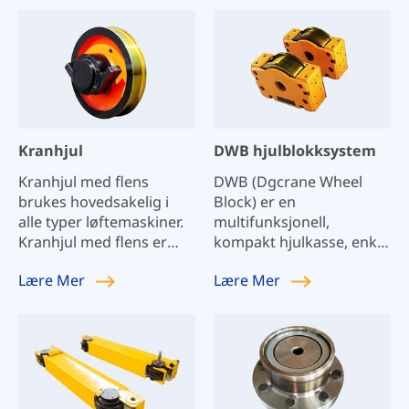
Kranhjul
DWB hjulblokksystem
Kranhjul med flens
DWB (Dgcrane Wheel
brukes hovedsakelig i
Block) er en
alle typer løftemaskiner.
multifunksjonell,
Kranhjul med flens er
kompakt hjulkasse, enkel
forskjellige, som
og fleksibel i bruk, med
Lære
Mer
Lære
Mer
enkeltfelghjul,
utmerket ytelse; bredt
dobbeltfelghjul, ikke-
lasteområde, hjullast fra
felghjul og andre ikke-
2,75 tonn til 40 tonn,
standardhjul.
vitenskapelig
serieinndeling
(DWB112~DWB500)
bidrar til å sikre at hver